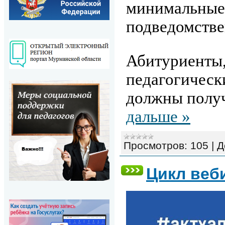
минимальные 
подведомств
Абитуриенты,
педагогическ
должны получ
дальше »
Просмотров:
105
|
Д
Цикл веби