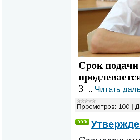
Срок подачи
продле
ваетс
З
...
Читать дал
Просмотров:
100
|
Д
Утвержде