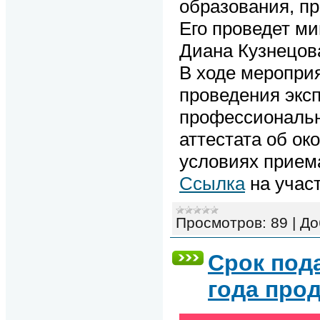
образования, пр
Его проведет м
Диана Кузнецов
В ходе меропри
проведения экс
профессиональн
аттестата об ок
условиях приема
Ссылка
на учас
Просмотров:
89
|
До
Срок пода
года про