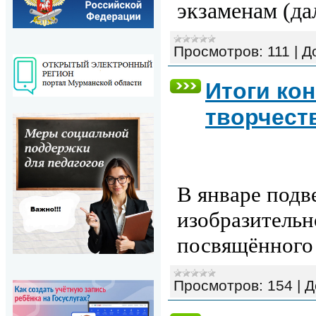
экзаменам (дал
Просмотров:
111
|
Д
Итоги ко
творчест
В январе под
изобразительн
посвящённого
Просмотров:
154
|
Д