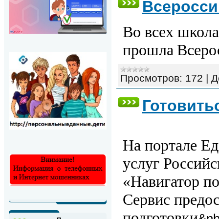
Всеросси
Во всех
школа
прошла
Всеро
Просмотров:
172
|
Д
Готовитьс
На портале
Ед
услуг Россий
«Навигатор п
Сервис предо
подготовки
&n