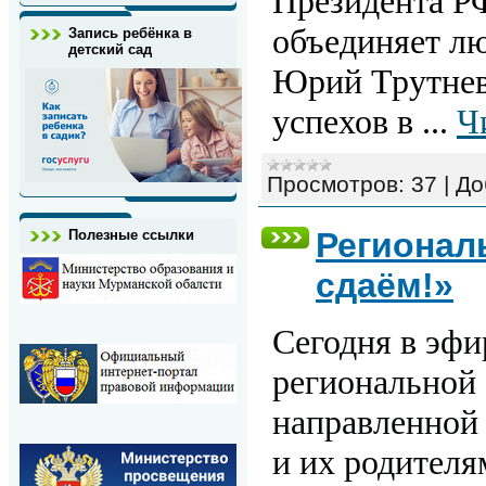
Президента Р
объединяет лю
Запись ребёнка в
детский сад
Юрий Трутнев 
успехов в
...
Ч
Просмотров:
37
|
До
Регионал
Полезные ссылки
сдаём!»
Сегодня
в эфи
региональной 
направленной
и их родителя