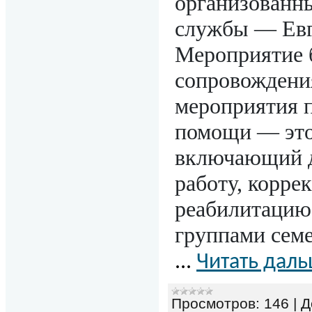
организованн
службы — Евг
Мероприятие 
сопровождения
мероприятия п
помощи — это
включающий д
работу, корре
реабилитацию
группами семе
...
Читать даль
Просмотров:
146
|
Д