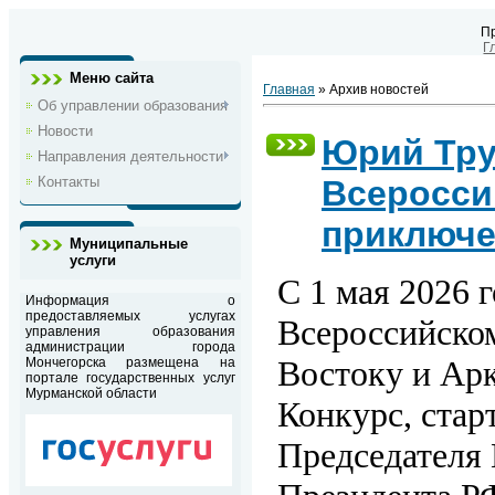
П
Г
Меню сайта
Главная
»
Архив новостей
Об управлении образования
Новости
Юрий Тру
Направления деятельности
Контакты
Всеросси
приключе
Муниципальные
услуги
С 1 мая 2026 г
Информация о
предоставляемых услугах
Всероссийско
управления образования
администрации города
Востоку и Ар
Мончегорска размещена на
портале государственных услуг
Мурманской области
Конкурс, стар
Председателя 