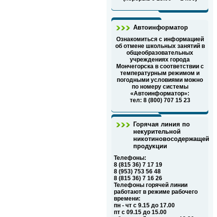
Автоинформатор
Ознакомиться с информацией
об отмене школьных занятий в
общеобразовательных
учреждениях города
Мончегорска в соответствии с
температурным режимом и
погодными условиями можно
по номеру системы
«Автоинформатор»:
тел: 8 (800) 707 15 23
Горячая линия по
некурительной
никотиновосодержащей
продукции
Телефоны:
8 (815 36) 7 17 19
8 (953) 753 56 48
8 (815 36) 7 16 26
Телефоны горячей линии
работают в режиме рабочего
времени:
пн - чт с 9.15 до 17.00
пт с 09.15 до 15.00