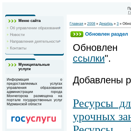
П
Г
Меню сайта
Главная
»
2008
»
Декабрь
»
3
» Обно
Об управлении образования
Обновлен раздел
Новости
Направления деятельности
Обновлен
Контакты
ссылки
".
Муниципальные
услуги
Добавлены р
Информация о
предоставляемых услугах
управления образования
администрации города
Мончегорска размещена на
Ресурсы дл
портале государственных услуг
Мурманской области
урочных за
Ресурсы 