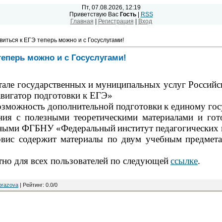
Пт, 07.08.2026, 12:19
Приветствую Вас
Гость
|
RSS
Главная
|
Регистрация
|
Вход
виться к ЕГЭ теперь можно и с Госуслугами!
теперь можно и с Госуслугами!
але государственных
и муниципальных услуг Российс
авигатор подготовки к ЕГЭ»
возможность дополнительной подготовки
к единому гос
ния с полезными теоретическими материалами и го
анными ФГБНУ «Федеральный
институт педагогических
рвис содержит материалы по двум учебным
предмета
тно для всех пользователей по следующей
ссылке
.
brazova
|
Рейтинг
:
0.0
/
0