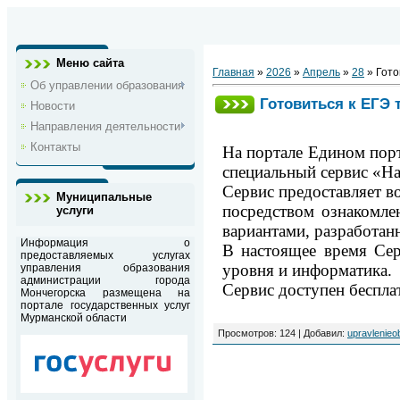
Меню сайта
Главная
»
2026
»
Апрель
»
28
» Гото
Об управлении образования
Готовиться к ЕГЭ 
Новости
Направления деятельности
Контакты
На портале
Едином порт
специальный сервис «Н
Сервис предоставляет 
Муниципальные
посредством
ознакомле
услуги
вариантами, разработ
Информация о
В настоящее время Се
предоставляемых услугах
уровня и информатика.
управления образования
администрации города
Сервис доступен беспла
Мончегорска размещена на
портале государственных услуг
Мурманской области
Просмотров
: 124 |
Добавил
:
upravlenieo