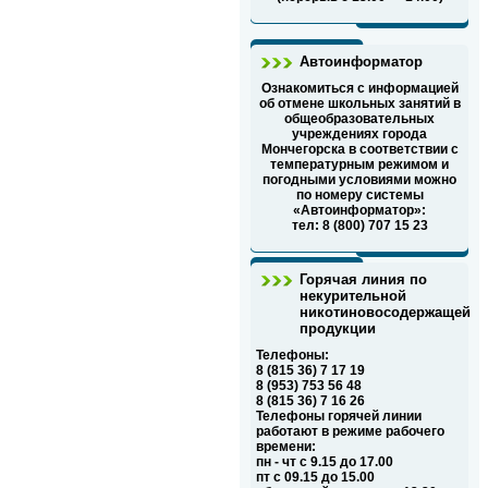
Автоинформатор
Ознакомиться с информацией
об отмене школьных занятий в
общеобразовательных
учреждениях города
Мончегорска в соответствии с
температурным режимом и
погодными условиями можно
по номеру системы
«Автоинформатор»:
тел: 8 (800) 707 15 23
Горячая линия по
некурительной
никотиновосодержащей
продукции
Телефоны:
8 (815 36) 7 17 19
8 (953) 753 56 48
8 (815 36) 7 16 26
Телефоны горячей линии
работают в режиме рабочего
времени:
пн - чт с 9.15 до 17.00
пт с 09.15 до 15.00