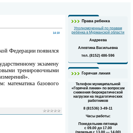
Права ребенка
Уполномоченный по правам
ребёнка в Мурманской области
14:10
Андреева
Алевтина Васильевна
кой Федерации
появился
тел. (8152) 486-596
ударственному экзамену
товыми
тренировочными
Горячая линия
 измерений».
м: математика базового
Телефон муниципальной
«Горячей линии» по вопросам
снижения бюрократической
нагрузки на педагогических
работников
8 (81536) 3-49-11
Часы работы:
Понедельник-пятница
с 09.00 до 17.00
(перерыв с 13.00 — 14.00)