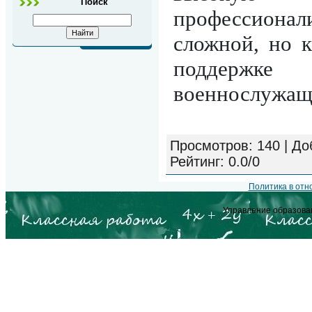
Поиск
профессиона
сложной, но 
поддержк
военнослужащ
Просмотров
: 140 |
До
Рейтинг
:
0.0
/
0
Политика в от
Управление образова