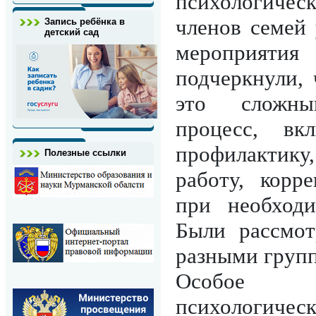
психологиче
членов семей
Запись ребёнка в
детский сад
мероприятия
подчеркнули,
это сложный
процесс, вк
профилактик
Полезные ссылки
работу, корр
при необходи
Были рассмо
разными групп
Особое в
психологическ