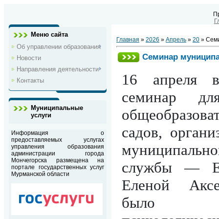
П
Г
Меню сайта
Главная
»
2026
»
Апрель
»
20
» Семи
Об управлении образования
Семинар муниципа
Новости
Направления деятельности
16 апреля в
Контакты
семинар для
Муниципальные
общеобразова
услуги
садов, орган
Информация о
предоставляемых услугах
муниципаль
управления образования
администрации города
Мончегорска размещена на
службы — Ев
портале государственных услуг
Мурманской области
Еленой Аксе
было п