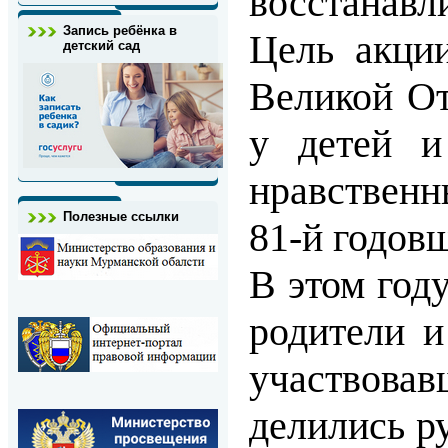
восстанавл
Запись ребёнка в
Цель акци
детский сад
Великой От
у детей и
нравственн
Полезные ссылки
81-й годов
В этом год
родители и
участвова
делились р