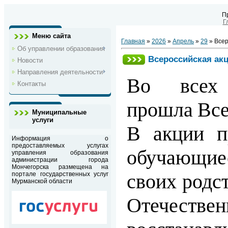
П
Г
Меню сайта
Главная
»
2026
»
Апрель
»
29
» Всер
Об управлении образования
Всероссийская ак
Новости
Направления деятельности
Во вс
Контакты
прошла
Все
Муниципальные
услуги
В акции п
Информация о
предоставляемых услугах
обучающиес
управления образования
администрации города
Мончегорска размещена на
своих родс
портале государственных услуг
Мурманской области
Отечестве